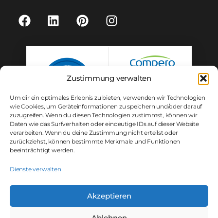
Zustimmung verwalten
Um dir ein optimales Erlebnis zu bieten, verwenden wir Technologien
wie Cookies, um Geräteinformationen zu speichern und/oder darauf
zuzugreifen. Wenn du diesen Technologien zustimmst, können wir
Daten wie das Surfverhalten oder eindeutige IDs auf dieser Website
verarbeiten. Wenn du deine Zustimmung nicht erteilst oder
zurückziehst, können bestimmte Merkmale und Funktionen
beeinträchtigt werden.
Rechtliches
Dienste verwalten
Impressum
Akzeptieren
Datenschutz
Ablehnen