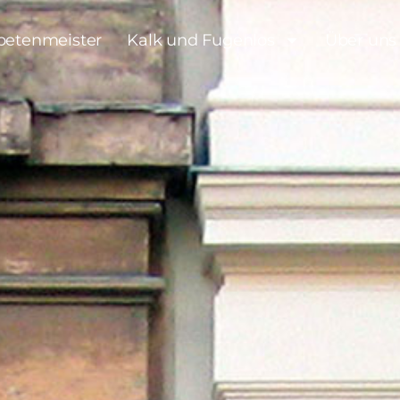
petenmeister
Kalk und Fugenlos
Über uns