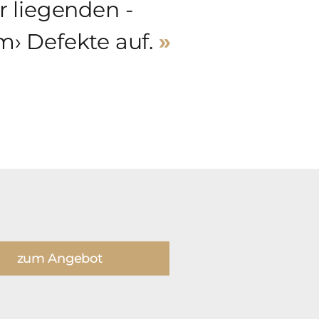
r liegenden ­
um› Defekte auf.
»
zum Angebot